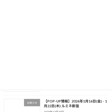
頭で直接お手に取ってご体験ください
[…]
続きを読む
最近の投稿
【POP-UP情報】2026年7月29日（水）-
お知らせ
8月4日（火）伊勢丹新宿店
2026年7月16日
【メディア出演】金沢シーサイド
お知らせ
FM『社長！あなたの会社教えてくださ
い』
2026年5月11日
【POP-UP情報】2026年1月16日(金) - 1
お知らせ
月22日(木) ルミネ新宿
2025年12月29日