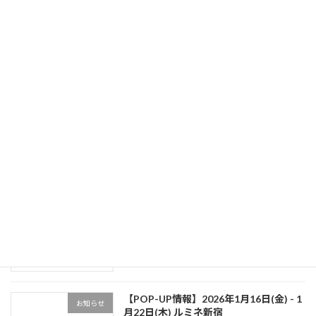
ンドGROWNIQUE（グロウニーク）のお取り扱
いが開始されます。 コンセプ […]
続きを読む
最近の投稿
【POP-UP情報】2026年7月29日（水）-
お知らせ
8月4日（火）伊勢丹新宿店
2026年7月16日
【メディア出演】金沢シーサイド
お知らせ
FM『社長！あなたの会社教えてくださ
い』
2026年5月11日
【POP-UP情報】2026年1月16日(金) - 1
お知らせ
月22日(木) ルミネ新宿